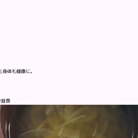
も身体も健康に。
#昼食