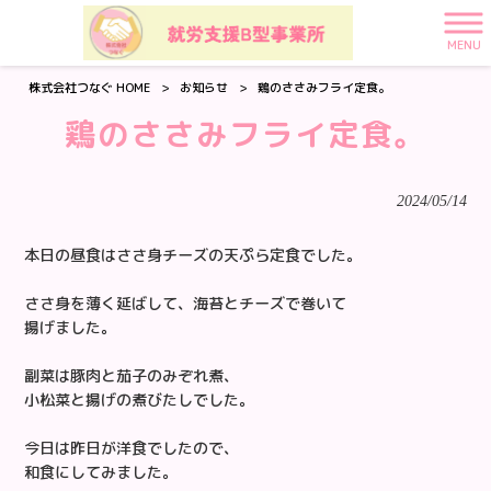
MENU
株式会社つなぐ HOME
>
お知らせ
>
鶏のささみフライ定食。
鶏のささみフライ定食。
2024/05/14
本日の昼食はささ身チーズの天ぷら定食でした。
ささ身を薄く延ばして、海苔とチーズで巻いて
揚げました。
副菜は豚肉と茄子のみぞれ煮、
小松菜と揚げの煮びたしでした。
今日は昨日が洋食でしたので、
和食にしてみました。