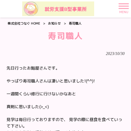
MENU
株式会社つなぐ HOME
>
お知らせ
>
寿司職人
寿司職人
2023/10/30
先日行ったお鮨屋さんです。
やっぱり寿司職人さんは凄いと思いました!(^^)!
一週間くらい修行に行けないかなあと
真剣に思いました(>_<)
見学は毎日行っておりますので、 見学の際に昼食を食べていっ
て下さい。